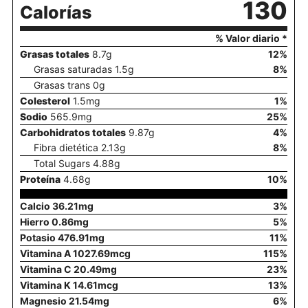
130
Calorías
% Valor diario *
Grasas totales
8.7
g
12
%
Grasas saturadas
1.5
g
8
%
Grasas trans
0
g
Colesterol
1.5
mg
1
%
Sodio
565.9
mg
25
%
Carbohidratos totales
9.87
g
4
%
Fibra dietética
2.13
g
8
%
Total Sugars
4.88
g
Proteína
4.68
g
10
%
Calcio
36.21
mg
3
%
Hierro
0.86
mg
5
%
Potasio
476.91
mg
11
%
Vitamina A
1027.69
mcg
115
%
Vitamina C
20.49
mg
23
%
Vitamina K
14.61
mcg
13
%
Magnesio
21.54
mg
6
%