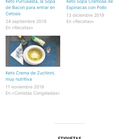
Keto Purrusalda, la Sopa
Keto Sopa Cremosa de
de Bacon para entrar en
Espinacas con Pollo
Cetosis
13 diciembre 2019
24 septiembre 2019
En «Recetas»
En «Recetas»
Keto Crema de Zuchinni,
muy nutritiva
11 noviembre 2019
En «Comidas Congeladas»
ETIQUETAS