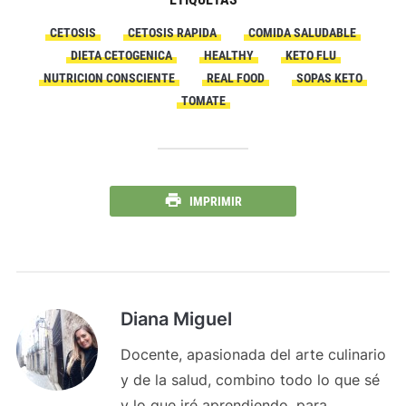
CETOSIS
CETOSIS RAPIDA
COMIDA SALUDABLE
DIETA CETOGENICA
HEALTHY
KETO FLU
NUTRICION CONSCIENTE
REAL FOOD
SOPAS KETO
TOMATE
IMPRIMIR
Diana Miguel
Docente, apasionada del arte culinario
y de la salud, combino todo lo que sé
y lo que iré aprendiendo, para