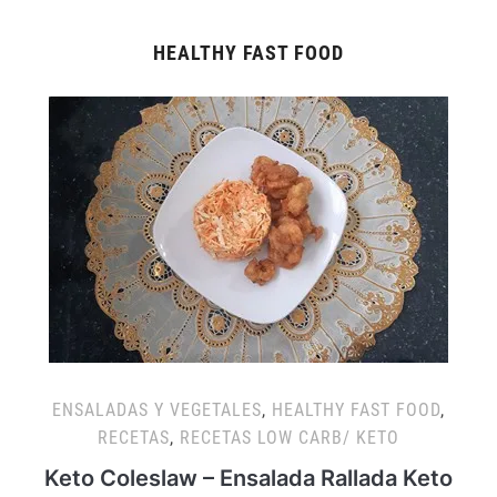
HEALTHY FAST FOOD
ENSALADAS Y VEGETALES
,
HEALTHY FAST FOOD
,
RECETAS
,
RECETAS LOW CARB/ KETO
Keto Coleslaw – Ensalada Rallada Keto