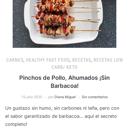
CARNES
,
HEALTHY FAST FOOD
,
RECETAS
,
RECETAS LOW
CARB/ KETO
Pinchos de Pollo, Ahumados ¡Sin
Barbacoa!
15 julio 2020
por
Diana Miguel
Sin comentarios
Un gustazo sin humo, sin carbones ni leña, pero con
el sabor garantizado de barbacoa… aquí el secreto
completo!