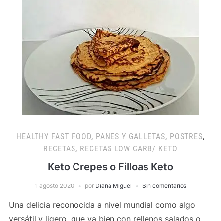
HEALTHY FAST FOOD
,
PANES Y GALLETAS
,
POSTRES
,
RECETAS
,
RECETAS LOW CARB/ KETO
Keto Crepes o Filloas Keto
1 agosto 2020
por
Diana Miguel
Sin comentarios
Una delicia reconocida a nivel mundial como algo
versátil y ligero, que va bien con rellenos salados o