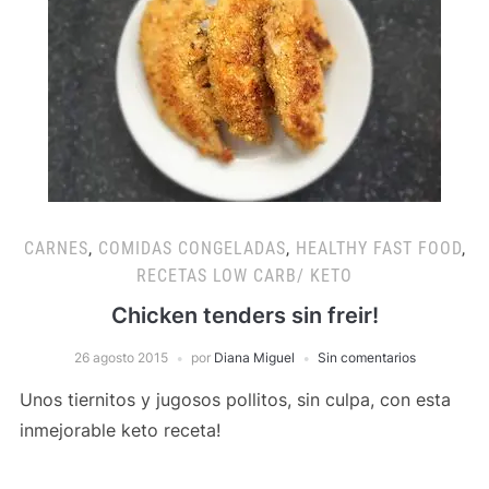
CARNES
,
COMIDAS CONGELADAS
,
HEALTHY FAST FOOD
,
RECETAS LOW CARB/ KETO
Chicken tenders sin freir!
26 agosto 2015
por
Diana Miguel
Sin comentarios
Unos tiernitos y jugosos pollitos, sin culpa, con esta
inmejorable keto receta!