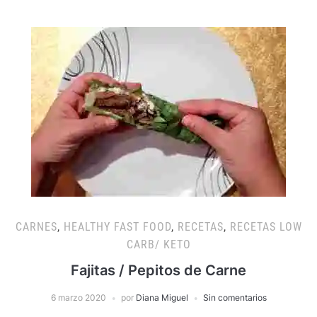
CARNES
,
HEALTHY FAST FOOD
,
RECETAS
,
RECETAS LOW
CARB/ KETO
Fajitas / Pepitos de Carne
6 marzo 2020
por
Diana Miguel
Sin comentarios