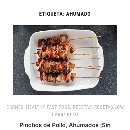
ETIQUETA:
AHUMADO
CARNES
,
HEALTHY FAST FOOD
,
RECETAS
,
RECETAS LOW
CARB/ KETO
Pinchos de Pollo, Ahumados ¡Sin