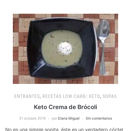
ENTRANTES
,
RECETAS LOW CARB/ KETO
,
SOPAS
Keto Crema de Brócoli
31 octubre 2019
por
Diana Miguel
Sin comentarios
No es una simple sopita, éste es un verdadero cóctel