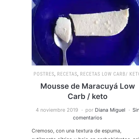
POSTRES
,
RECETAS
,
RECETAS LOW CARB/ KET
Mousse de Maracuyá Low
Carb / keto
4 noviembre 2019
por
Diana Miguel
Si
comentarios
Cremoso, con una textura de espuma,