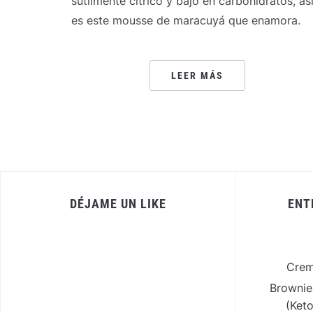
sutilmente cítrico y bajo en carbohidratos, as
es este mousse de maracuyá que enamora.
LEER MÁS
DÉJAME UN LIKE
ENT
Crem
Brownie
(Ket