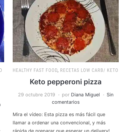
O
HEALTHY FAST FOOD
,
RECETAS LOW CARB/ KETO
Keto pepperoni pizza
29 octubre 2019
por
Diana Miguel
Sin
comentarios
n
Mira el vídeo: Esta pizza es más fácil que
llamar a ordenar una convencional, y más
rápida de preparar que esperar un delivery!