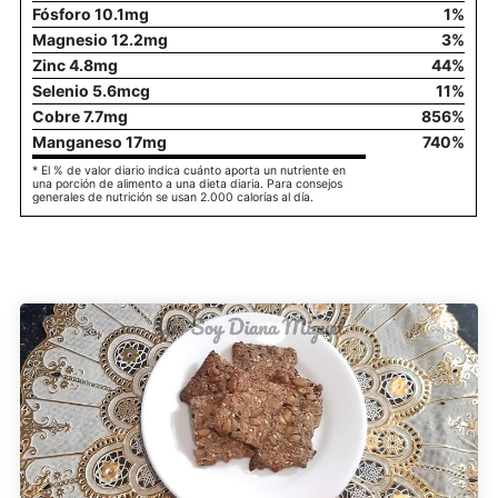
Fósforo
10.1
mg
1
%
Magnesio
12.2
mg
3
%
Zinc
4.8
mg
44
%
Selenio
5.6
mcg
11
%
Cobre
7.7
mg
856
%
Manganeso
17
mg
740
%
* El % de valor diario indica cuánto aporta un nutriente en
una porción de alimento a una dieta diaria. Para consejos
generales de nutrición se usan 2.000 calorías al día.