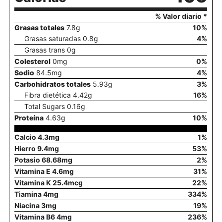
% Valor diario *
Grasas totales
7.8
g
10
%
Grasas saturadas
0.8
g
4
%
Grasas trans
0
g
Colesterol
0
mg
0
%
Sodio
84.5
mg
4
%
Carbohidratos totales
5.93
g
3
%
Fibra dietética
4.42
g
16
%
Total Sugars
0.16
g
Proteína
4.63
g
10
%
Calcio
4.3
mg
1
%
Hierro
9.4
mg
53
%
Potasio
68.68
mg
2
%
Vitamina E
4.6
mg
31
%
Vitamina K
25.4
mcg
22
%
Tiamina
4
mg
334
%
Niacina
3
mg
19
%
Vitamina B6
4
mg
236
%