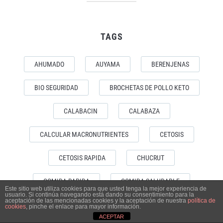
TAGS
AHUMADO
AUYAMA
BERENJENAS
BIO SEGURIDAD
BROCHETAS DE POLLO KETO
CALABACIN
CALABAZA
CALCULAR MACRONUTRIENTES
CETOSIS
CETOSIS RAPIDA
CHUCRUT
COMIDA RAPIDA
COMIDA SALUDABLE
Este sitio web utiliza cookies para que usted tenga la mejor experiencia de
usuario. Si continúa navegando está dando su consentimiento para la
aceptación de las mencionadas cookies y la aceptación de nuestra
política de
CORONA VIRUS
COVID19
DELICIAS KETO
cookies
, pinche el enlace para mayor información.
ACEPTAR