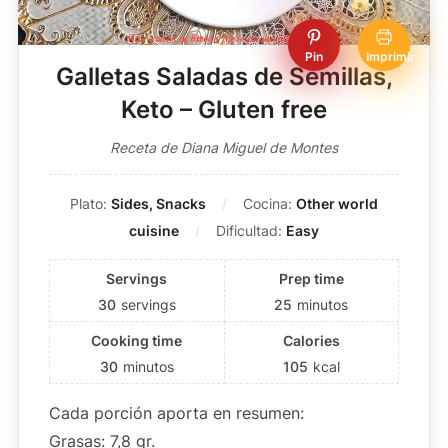
Pin
Imprimir
Galletas Saladas de Semillas,
Keto – Gluten free
Receta de Diana Miguel de Montes
Plato:
Sides, Snacks
Cocina:
Other world
cuisine
Dificultad:
Easy
Servings
Prep time
30
servings
25
minutos
Cooking time
Calories
30
minutos
105
kcal
Cada porción aporta en resumen:
Grasas: 7,8 gr.