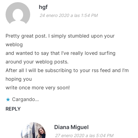
hgf
24 enero 2020 a las 1:54 PM
Pretty great post. I simply stumbled upon your
weblog
and wanted to say that I’ve really loved surfing
around your weblog posts.
After all I will be subscribing to your rss feed and I’m
hoping you
write once more very soon!
Cargando...
REPLY
Diana Miguel
27 enero 2020 a las 5:04 PM