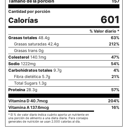
Tamaño de la porción
157
Cantidad por porción
601
Calorías
% Valor diario *
Grasas totales
48.4
g
63
%
Grasas saturadas
42.4
g
212
%
Grasas trans
0
g
Colesterol
140.1
mg
47
%
Sodio
1222
mg
54
%
Carbohidratos totales
9.7
g
4
%
Fibra dietética
5.7
g
21
%
Total Sugars
1.3
g
Proteína
28.3
g
57
%
Vitamina D
40.7
mcg
204
%
Vitamina A
137.6
mcg
16
%
* El % de valor diario indica cuánto aporta un nutriente en
una porción de alimento a una dieta diaria. Para consejos
generales de nutrición se usan 2.000 calorías al día.