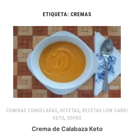
ETIQUETA:
CREMAS
COMIDAS CONGELADAS
,
RECETAS
,
RECETAS LOW CARB/
KETO
,
SOPAS
Crema de Calabaza Keto