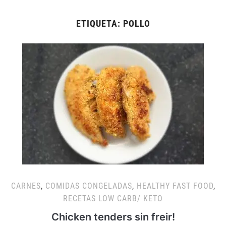
ETIQUETA:
POLLO
CARNES
,
COMIDAS CONGELADAS
,
HEALTHY FAST FOOD
,
RECETAS LOW CARB/ KETO
Chicken tenders sin freir!