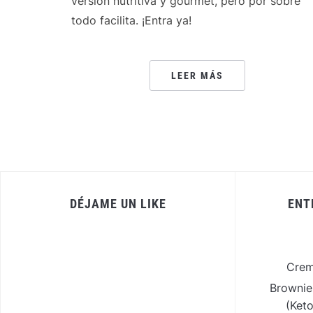
version nutritiva y gourmet, pero por sobre
todo facilita. ¡Entra ya!
LEER MÁS
DÉJAME UN LIKE
ENT
Crem
Brownie
(Ket