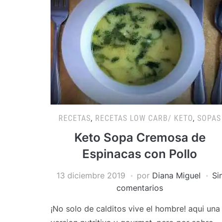
RECETAS
,
RECETAS LOW CARB/ KETO
,
SOPAS
Keto Sopa Cremosa de
Espinacas con Pollo
13 diciembre 2019
por
Diana Miguel
Si
comentarios
¡No solo de calditos vive el hombre! aqui una