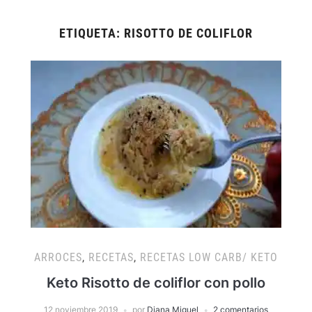
ETIQUETA:
RISOTTO DE COLIFLOR
ARROCES
,
RECETAS
,
RECETAS LOW CARB/ KETO
Keto Risotto de coliflor con pollo
12 noviembre 2019
por
Diana Miguel
2 comentarios